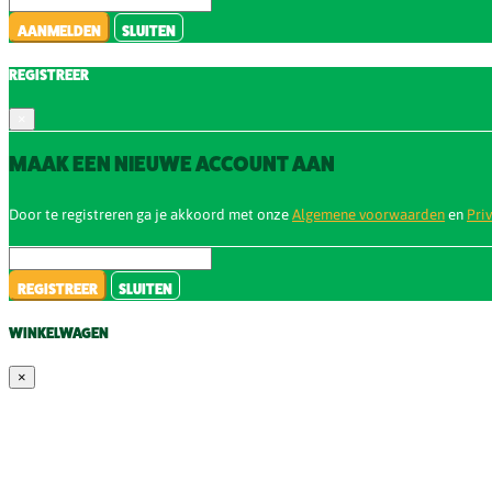
AANMELDEN
SLUITEN
REGISTREER
×
MAAK EEN NIEUWE ACCOUNT AAN
Door te registreren ga je akkoord met onze
Algemene voorwaarden
en
Pri
REGISTREER
SLUITEN
WINKELWAGEN
×