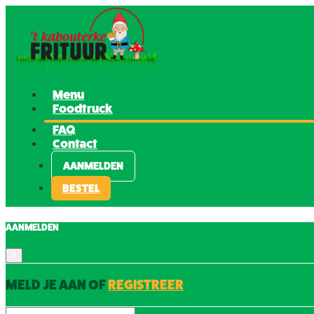
Menu
Foodtruck
FAQ
Contact
AANMELDEN
BESTEL
AANMELDEN
×
MELD JE AAN OF
REGISTREER