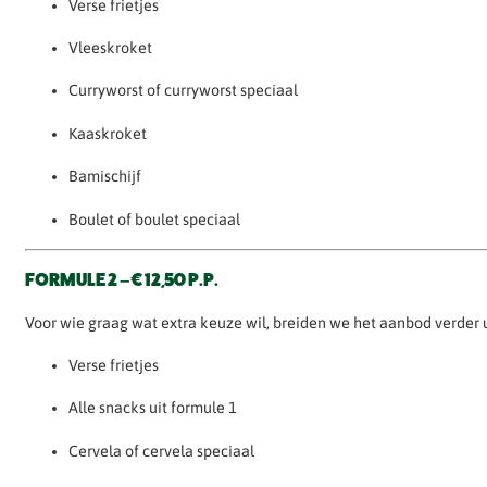
Verse frietjes
Vleeskroket
Curryworst of curryworst speciaal
Kaaskroket
Bamischijf
Boulet of boulet speciaal
FORMULE 2 – € 12,50 P.P.
Voor wie graag wat extra keuze wil, breiden we het aanbod verder 
Verse frietjes
Alle snacks uit formule 1
Cervela of cervela speciaal